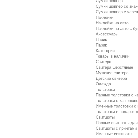
Сумки шоппер
Сумки шоппер со знак
Сумки шоппер с чере
Наклейки
Наклейки на авто
Наклейки на авто с бу
Аксессуары
Парик
Парик
Категории
Товары в наличии
Свитера
Свитера шерстяные
Мужские свитера
Детские свитера
Одежда
Толстовки
Парные толстовки с 
Толстовки с капюшоно
Именные толстовки с
Толстовки в подарок 
Свитшоты
Парные свитшоты для
Свитшоты с принтами
Именные свитшоты