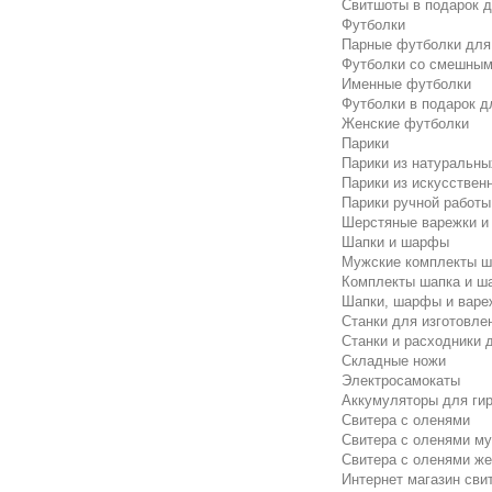
Свитшоты в подарок 
Футболки
Парные футболки для
Футболки со смешным
Именные футболки
Футболки в подарок д
Женские футболки
Парики
Парики из натуральны
Парики из искусствен
Парики ручной работы
Шерстяные варежки и
Шапки и шарфы
Мужские комплекты ш
Комплекты шапка и ш
Шапки, шарфы и варе
Станки для изготовле
Станки и расходники 
Складные ножи
Электросамокаты
Аккумуляторы для ги
Свитера с оленями
Свитера с оленями м
Свитера с оленями же
Интернет магазин сви