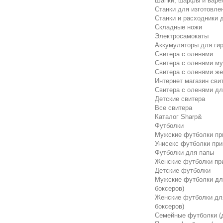
Шапки, шарфы и варе
Станки для изготовле
Станки и расходники 
Складные ножи
Электросамокаты
Аккумуляторы для ги
Свитера с оленями
Свитера с оленями м
Свитера с оленями же
Интернет магазин сви
Свитера с оленями дл
Детские свитера
Все свитера
Каталог Sharp&
Футболки
Мужские футболки пр
Унисекс футболки пр
Футболки для папы
Женские футболки пр
Детские футболки
Мужские футболки для
боксеров)
Женские футболки для
боксеров)
Семейные футболки (д